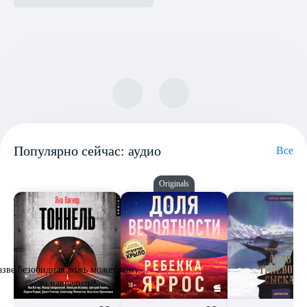
Популярно сейчас: аудио
Все
Originals
азве безобидная ложь может кому-
то навредить?