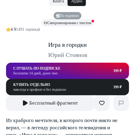
Книга
Аудио
По подписке
Синхронизирована с текстом
4.9
1491 оценка
Игра в городки
Юрий Стоянов
СЛУШАТЬ ПО ПОДПИСКЕ
399 ₽
бесплатно 14 дней, далее /мес
КУПИТЬ ОТДЕЛЬНО
399 ₽
навсегда в профиле и без подписки
Бесплатный фрагмент
Из храброго мечтателя, в которого почти никто не
верил, — в легенду российского телевидения и
кино. «Игра в городки» — невероятная история