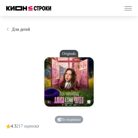
Для детей
Originals
По подписке
4.3
217 оценок