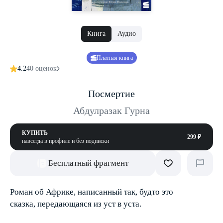
Книга
Аудио
Платная книга
4.2
40 оценок
Посмертие
Абдулразак Гурна
КУПИТЬ
299 ₽
навсегда в профиле и без подписки
Бесплатный фрагмент
Роман об Африке, написанный так, будто это
сказка, передающаяся из уст в уста.