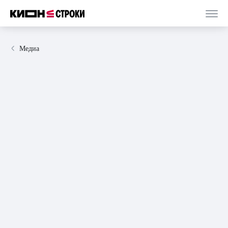
Медиа
06 марта 2024
статья
5 минут
Страх, вина и прощение: загадка книги «Дети
в гараже моего папы»