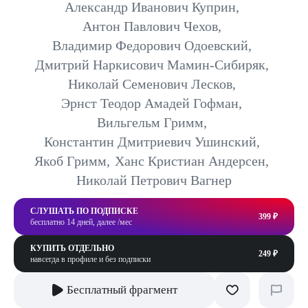
Александр Иванович Куприн
,
Антон Павлович Чехов
,
Владимир Федорович Одоевский
,
Дмитрий Наркисович Мамин-Сибиряк
,
Николай Семенович Лесков
,
Эрнст Теодор Амадей Гофман
,
Вильгельм Гримм
,
Константин Дмитриевич Ушинский
,
Якоб Гримм
,
Ханс Кристиан Андерсен
,
Николай Петрович Вагнер
СЛУШАТЬ ПО ПОДПИСКЕ
399 ₽
бесплатно 14 дней, далее /мес
КУПИТЬ ОТДЕЛЬНО
249 ₽
навсегда в профиле и без подписки
Бесплатный фрагмент