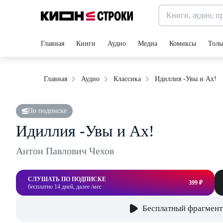
Главная
Книги
Аудио
Медиа
Комиксы
Толь
Идиллия -Увы и Ах!
Главная
Аудио
Классика
По подписке
Идиллия -Увы и Ах!
Антон Павлович Чехов
СЛУШАТЬ ПО ПОДПИСКЕ
399 ₽
бесплатно 14 дней, далее /мес
Бесплатный фрагмент