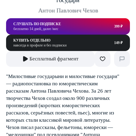
государи
Антон Павлович Чехов
СЛУШАТЬ ПО ПОДПИСКЕ
399 ₽
бесплатно 14 дней, далее /мес
КУПИТЬ ОТДЕЛЬНО
149 ₽
навсегда в профиле и без подписки
Бесплатный фрагмент
"Милостивые государыни и милостивые государи"
— радиопостановка по юмористическим
рассказам Антона Павловича Чехова. За 26 лет
творчества Чехов создал около 900 различных
произведений (коротких юмористических
рассказов, серьёзных повестей, пьес), многие из
которых стали классикой мировой литературы.
Чехов писал рассказы, фельетоны, юморески —
"мелочишки" под псевдонимами "Антоша