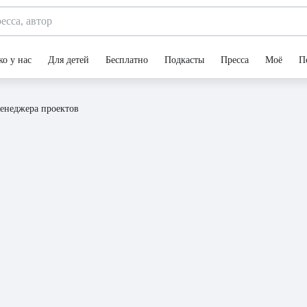
ко у нас
Для детей
Бесплатно
Подкасты
Пресса
Моё
П
енеджера проектов
ина для менеджера проектов