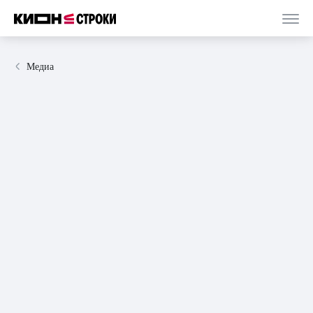
Медиа
27 ноября 2024
статья
3 минуты
«Не ходи в тёмный лес!»: ведьмы, нечисть и
деревенская романтика сказок Дахи
Тараториной