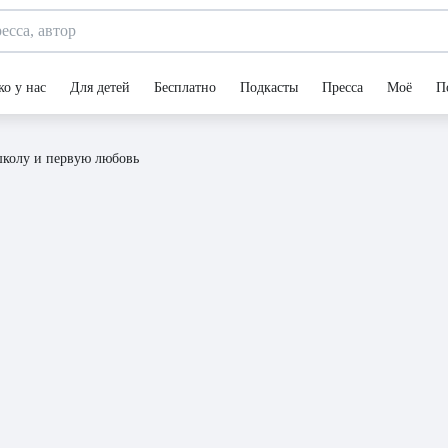
ко у нас
Для детей
Бесплатно
Подкасты
Пресса
Моё
П
колу и первую любовь
старшую школу и первую любовь