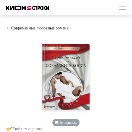
Современные любовные романы
По подписке
0
Ещё нет оценок