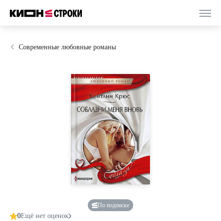
Современные любовные романы
По подписке
0
Ещё нет оценок