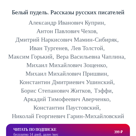
Белый пудель. Рассказы русских писателей
Александр Иванович Куприн
,
Антон Павлович Чехов
,
Дмитрий Наркисович Мамин-Сибиряк
,
Иван Тургенев
,
Лев Толстой
,
Максим Горький
,
Вера Васильевна Чаплина
,
Михаил Михайлович Зощенко
,
Михаил Михайлович Пришвин
,
Константин Дмитриевич Ушинский
,
Борис Степанович Житков
,
Тэффи
,
Аркадий Тимофеевич Аверченко
,
Константин Паустовский
,
Николай Георгиевич Гарин-Михайловский
ЧИТАТЬ ПО ПОДПИСКЕ
399 ₽
бесплатно 14 дней, далее /мес