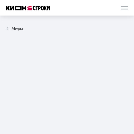
Медиа
02 октября 2024
статья
3 минуты
«Шанхайская головоломка»: приключения
китайского Шерлока