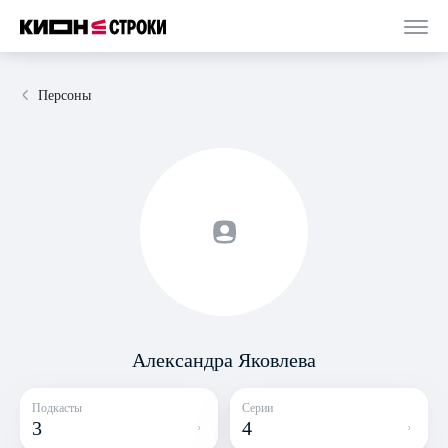
Персоны
Александра Яковлева
Подкасты
Серии
3
4