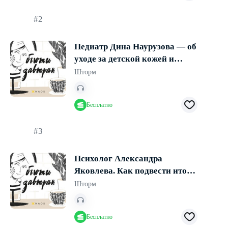
#2
Педиатр Дина Наурузова — об
уходе за детской кожей и
атопическом дерматите у
Шторм
малышей
Бесплатно
#3
Психолог Александра
Яковлева. Как подвести итоги
года, построить планы и
Шторм
позаботиться о себе в трудные
периоды
Бесплатно