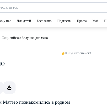
ко у нас
Для детей
Бесплатно
Подкасты
Пресса
Моё
П
Сицилийская Золушка для мачо
0
Ещё нет оценок
чо
и Маттео познакомились в родном