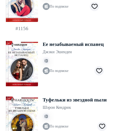
По подписке
#1156
Ее незабываемый испанец
Джэки Эшенден
По подписке
Туфельки из звездной пыли
Шэрон Кендрик
По подписке