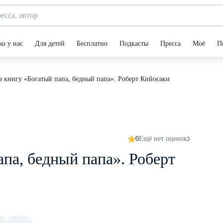
ко у нас
Для детей
Бесплатно
Подкасты
Пресса
Моё
П
 книгу «Богатый папа, бедный папа». Роберт Кийосаки
0
Ещё нет оценок
па, бедный папа». Роберт