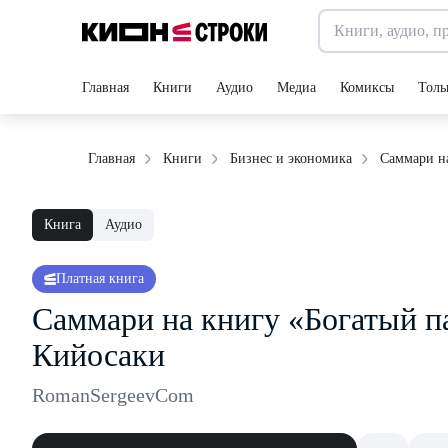
Главная
Книги
Аудио
Медиа
Комиксы
Толь
Саммари на
Главная
Книги
Бизнес и экономика
Книга
Аудио
Платная книга
Саммари на книгу «Богатый па
Кийосаки
RomanSergeevCom