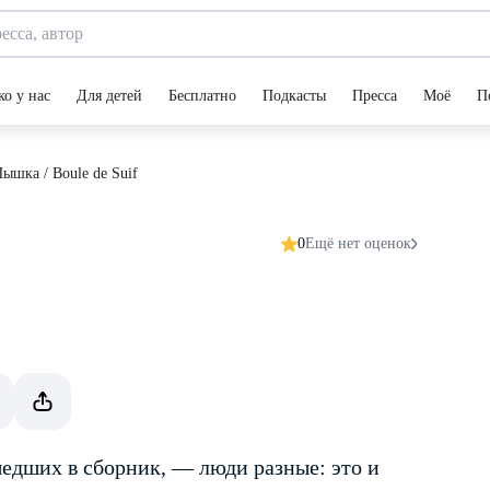
ко у нас
Для детей
Бесплатно
Подкасты
Пресса
Моё
П
ышка / Boule de Suif
0
Ещё нет оценок
шедших в сборник, — люди разные: это и