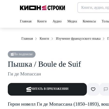
Главная
Книги
Аудио
Медиа
Комиксы
Толь
П
Главная
Книги
Изучение французского языка
По подписке
Пышка / Boule de Suif
Ги де Мопассан
ЧИТАТЬ В ПРИЛОЖЕНИИ
Герои новелл Ги де Мопассана (1850–1893), во