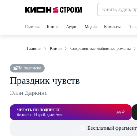
Главная
Книги
Аудио
Медиа
Комиксы
Толь
Главная
Книги
Современные любовные романы
По подписке
Праздник чувств
Элли Даркинс
ЧИТАТЬ ПО ПОДПИСКЕ
399 ₽
бесплатно 14 дней, далее /мес
Бесплатный фрагмент