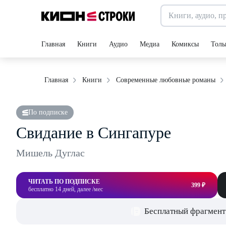
Главная
Книги
Аудио
Медиа
Комиксы
Толь
Главная
Книги
Современные любовные романы
По подписке
Свидание в Сингапуре
Мишель Дуглас
ЧИТАТЬ ПО ПОДПИСКЕ
399 ₽
бесплатно 14 дней, далее /мес
Бесплатный фрагмент