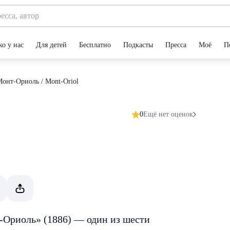
ко у нас
Для детей
Бесплатно
Подкасты
Пресса
Моё
П
онт-Ориоль / Mont-Oriol
0
Ещё нет оценок
-Ориоль» (1886) — один из шести