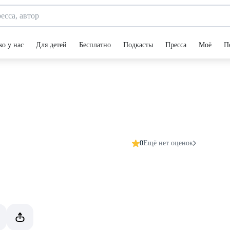
ко у нас
Для детей
Бесплатно
Подкасты
Пресса
Моё
П
0
Ещё нет оценок