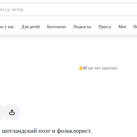
ко у нас
Для детей
Бесплатно
Подкасты
Пресса
Моё
П
0
Ещё нет оценок
й шотландский поэт и фольклорист.