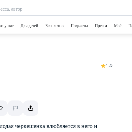
ко у нас
Для детей
Бесплатно
Подкасты
Пресса
Моё
П
4.2
лодая черкешенка влюбляется в него и