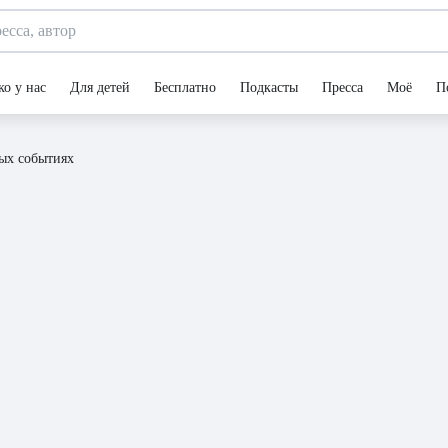
ко у нас
Для детей
Бесплатно
Подкасты
Пресса
Моё
П
ных событиях
на реальных событиях