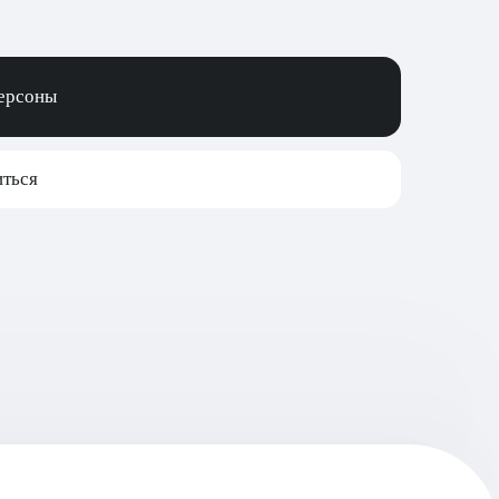
персоны
ться