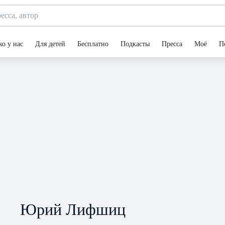
ко у нас
Для детей
Бесплатно
Подкасты
Пресса
Моё
П
Юрий Лифшиц