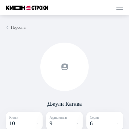
Персоны
Джули Кагава
Книги
Аудиокниги
Серии
10
9
6