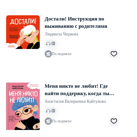
Достали! Инструкция по
выживанию с родителями
Людмила Чиркова
По подписке
Меня никто не любит! Где
найти поддержку, когда ты
никому не нужен
Анастасия Валерьевна Кайтукова
По подписке