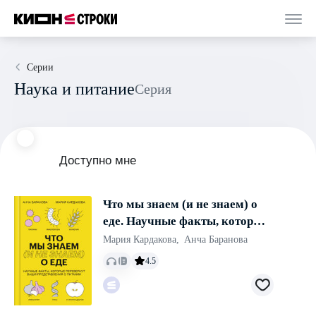
Серии
Наука и питание
Серия
Доступно мне
Что мы знаем (и не знаем) о
еде. Научные факты, которые
перевернут ваши
Мария Кардакова
,
Анча Баранова
представления о питании
4.5