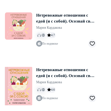
Нетревожные отношения с
едой (и с собой). Осознай свои
истинные потребности в
Мария Кардакова
питании
4.7
По подписке
Нетревожные отношения с
едой (и с собой). Осознай свои
истинные потребности в
Мария Кардакова
питании
4.6
По подписке