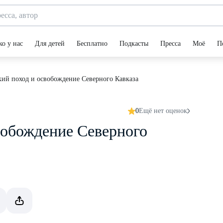
ко у нас
Для детей
Бесплатно
Подкасты
Пресса
Моё
П
кий поход и освобождение Северного Кавказа
0
Ещё нет оценок
вобождение Северного