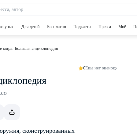
ко у нас
Для детей
Бесплатно
Подкасты
Пресса
Моё
П
е мира. Большая энциклопедия
0
Ещё нет оценок
циклопедия
ксо
 оружия, сконструированных