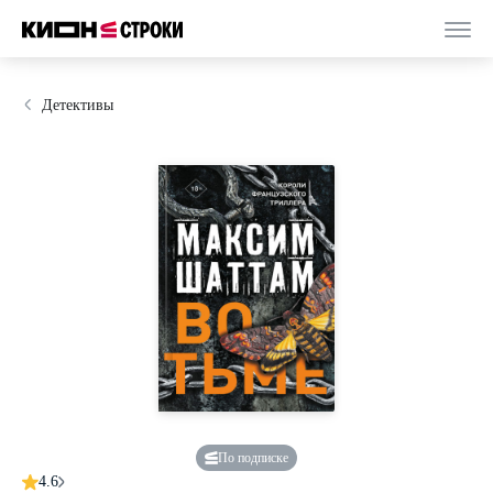
Детективы
По подписке
4.6