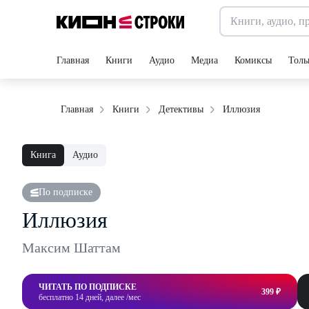
Главная
Книги
Аудио
Медиа
Комиксы
Толь
Иллюзия
Главная
Книги
Детективы
Книга
Аудио
По подписке
Иллюзия
Максим Шаттам
ЧИТАТЬ ПО ПОДПИСКЕ
399 ₽
бесплатно 14 дней, далее /мес