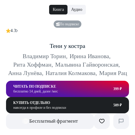
Книга
Аудио
По подписке
4.3
Тени у костра
Владимир Торин
,
Ирина Иванова
,
Рита Хоффман
,
Мальвина Гайворонская
,
Анна Лунёва
,
Наталия Колмакова
,
Мария Рац
ЧИТАТЬ ПО ПОДПИСКЕ
399 ₽
бесплатно 14 дней, далее /мес
КУПИТЬ ОТДЕЛЬНО
509 ₽
навсегда в профиле и без подписки
Бесплатный фрагмент