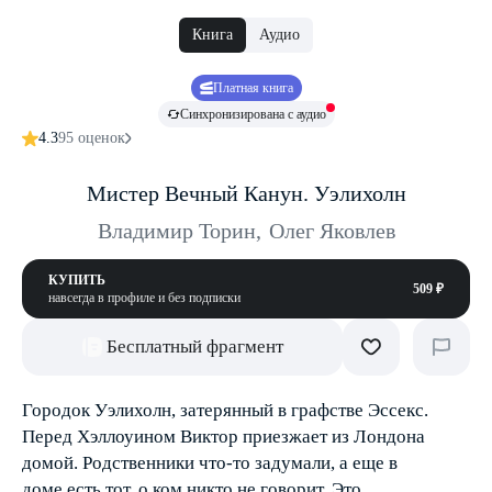
Книга
Аудио
Платная книга
Синхронизирована с аудио
4.3
95 оценок
Мистер Вечный Канун. Уэлихолн
Владимир Торин
,
Олег Яковлев
КУПИТЬ
509 ₽
навсегда в профиле и без подписки
Бесплатный фрагмент
Городок Уэлихолн, затерянный в графстве Эссекс.
Перед Хэллоуином Виктор приезжает из Лондона
домой. Родственники что-то задумали, а еще в
доме есть тот, о ком никто не говорит. Это