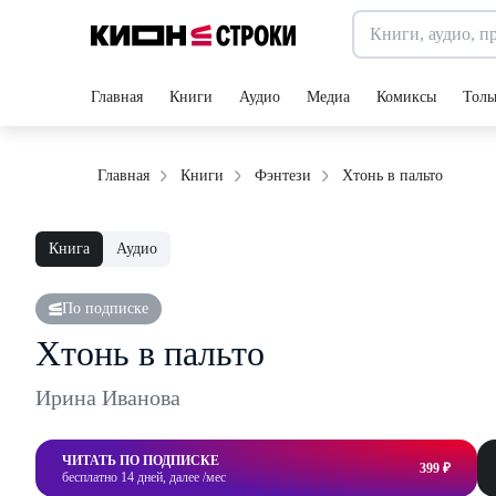
Главная
Книги
Аудио
Медиа
Комиксы
Толь
Хтонь в пальто
Главная
Книги
Фэнтези
Книга
Аудио
По подписке
Хтонь в пальто
Ирина Иванова
ЧИТАТЬ ПО ПОДПИСКЕ
399 ₽
бесплатно 14 дней, далее /мес