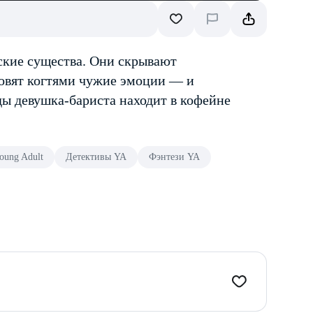
ские существа. Они скрывают
ловят когтями чужие эмоции — и
ды девушка-бариста находит в кофейне
oung Adult
Детективы YA
Фэнтези YA