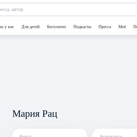
ко у нас
Для детей
Бесплатно
Подкасты
Пресса
Моё
П
Мария Рац
Книги
Аудиокниги