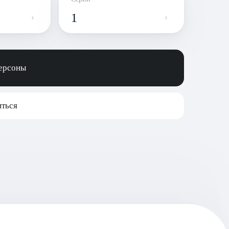
1
персоны
ться