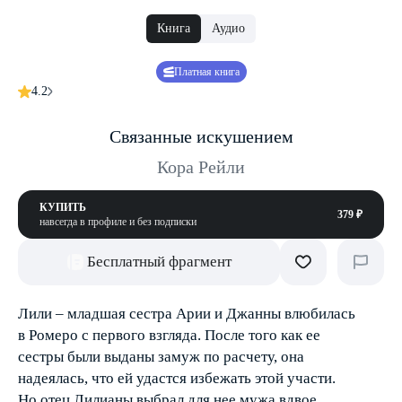
Книга
Аудио
Платная книга
4.2
Связанные искушением
Кора Рейли
КУПИТЬ
379 ₽
навсегда в профиле и без подписки
Бесплатный фрагмент
Лили – младшая сестра Арии и Джанны влюбилась
в Ромеро с первого взгляда. После того как ее
сестры были выданы замуж по расчету, она
надеялась, что ей удастся избежать этой участи.
Но отец Лилианы выбрал для нее мужа вдвое