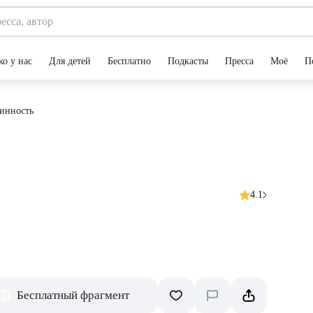
ко у нас
Для детей
Бесплатно
Подкасты
Пресса
Моё
П
инность
4.1
Бесплатный фрагмент