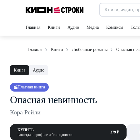
Главная
Книги
Аудио
Медиа
Комиксы
Толь
Опасная нев
Главная
Книги
Любовные романы
Книга
Аудио
Платная книга
Опасная невинность
Кора Рейли
КУПИТЬ
379 ₽
навсегда в профиле и без подписки