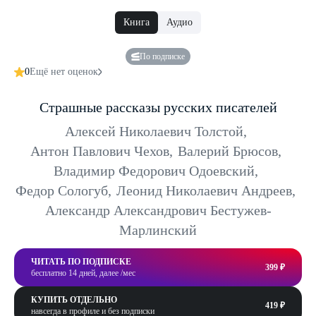
Книга
Аудио
По подписке
0
Ещё нет оценок
Страшные рассказы русских писателей
Алексей Николаевич Толстой
,
Антон Павлович Чехов
,
Валерий Брюсов
,
Владимир Федорович Одоевский
,
Федор Сологуб
,
Леонид Николаевич Андреев
,
Александр Александрович Бестужев-
Марлинский
ЧИТАТЬ ПО ПОДПИСКЕ
399 ₽
бесплатно 14 дней, далее /мес
КУПИТЬ ОТДЕЛЬНО
419 ₽
навсегда в профиле и без подписки