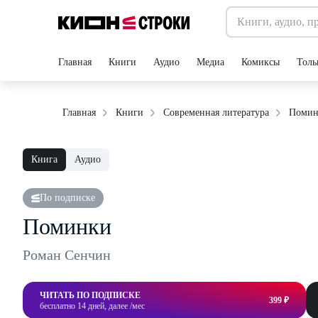
Главная
Книги
Аудио
Медиа
Комиксы
Толь
Помин
Главная
Книги
Современная литература
Книга
Аудио
По подписке
Поминки
Роман Сенчин
ЧИТАТЬ ПО ПОДПИСКЕ
399 ₽
бесплатно 14 дней, далее /мес