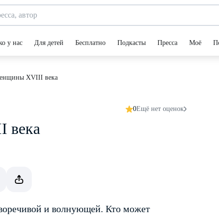
ко у нас
Для детей
Бесплатно
Подкасты
Пресса
Моё
П
женщины XVIII века
0
Ещё нет оценок
I века
воречивой и волнующей. Кто может