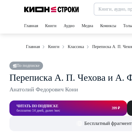
Главная
Книги
Аудио
Медиа
Комиксы
Толь
Переписка А. П. Чехо
Главная
Книги
Классика
По подписке
Переписка А. П. Чехова и А. 
Анатолий Федорович Кони
ЧИТАТЬ ПО ПОДПИСКЕ
399 ₽
бесплатно 14 дней, далее /мес
Бесплатный фрагмент