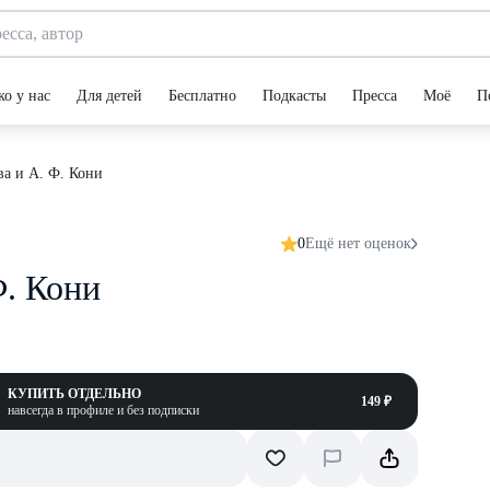
ко у нас
Для детей
Бесплатно
Подкасты
Пресса
Моё
П
ва и А. Ф. Кони
0
Ещё нет оценок
Ф. Кони
КУПИТЬ ОТДЕЛЬНО
149 ₽
навсегда в профиле и без подписки