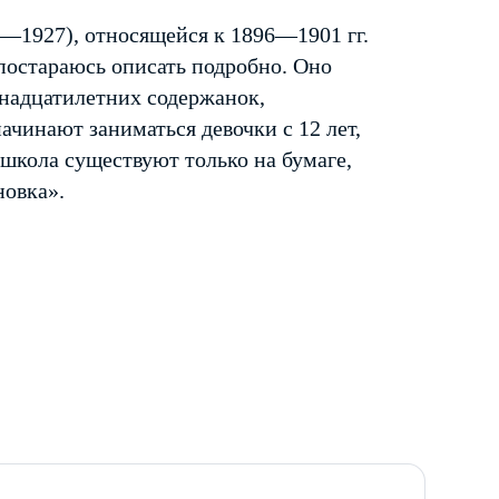
—1927), относящейся к 1896—1901 гг.
постараюсь описать подробно. Оно
инадцатилетних содержанок,
чинают заниматься девочки с 12 лет,
 школа существуют только на бумаге,
новка».