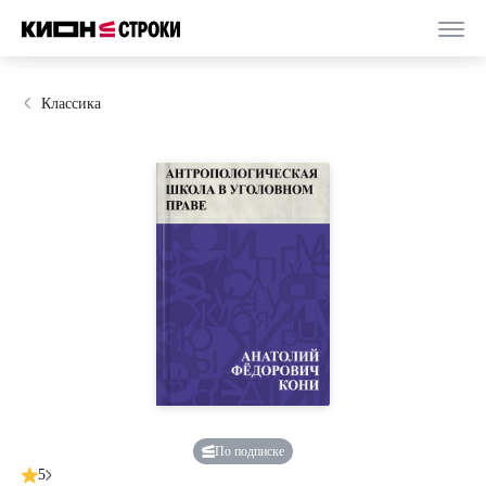
Классика
По подписке
5