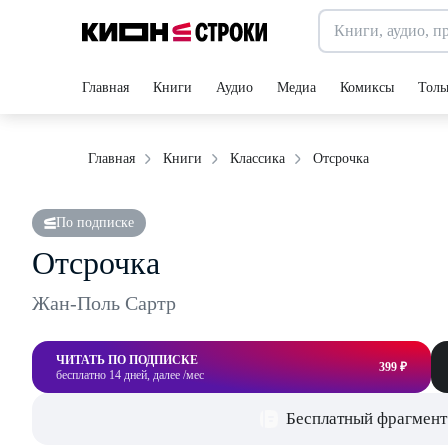
Главная
Книги
Аудио
Медиа
Комиксы
Толь
Отсрочка
Главная
Книги
Классика
По подписке
Отсрочка
Жан-Поль Сартр
ЧИТАТЬ ПО ПОДПИСКЕ
399 ₽
бесплатно 14 дней, далее /мес
Бесплатный фрагмент