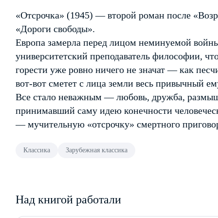
«Отсрочка» (1945) — второй роман после «Возр
«Дороги свободы».
Европа замерла перед лицом неминуемой войны
университетский преподаватель философии, что
горести уже ровно ничего не значат — как песч
вот-вот сметет с лица земли весь привычный ем
Все стало неважным — любовь, дружба, размыш
принимавший саму идею конечности человеческ
— мучительную «отсрочку» смертного пригово
Классика
Зарубежная классика
Над книгой работали