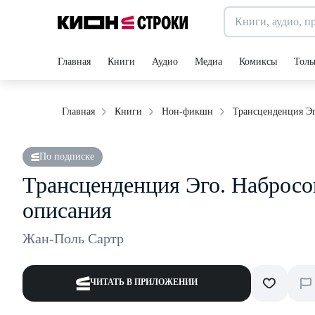
Главная
Книги
Аудио
Медиа
Комиксы
Толь
Трансценденция Эг
Главная
Книги
Нон-фикшн
По подписке
Трансценденция Эго. Набросо
описания
Жан-Поль Сартр
ЧИТАТЬ В ПРИЛОЖЕНИИ