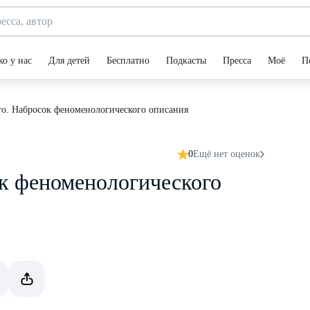
ко у нас
Для детей
Бесплатно
Подкасты
Пресса
Моё
П
о. Набросок феноменологического описания
0
Ещё нет оценок
к феноменологического