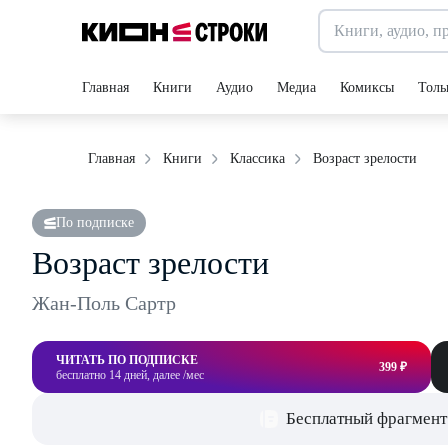
Главная
Книги
Аудио
Медиа
Комиксы
Толь
Возраст зрелости
Главная
Книги
Классика
По подписке
Возраст зрелости
Жан-Поль Сартр
ЧИТАТЬ ПО ПОДПИСКЕ
399 ₽
бесплатно 14 дней, далее /мес
Бесплатный фрагмент